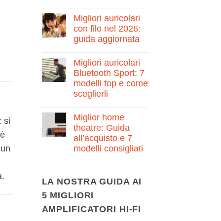
e
Nessun
guida
commento
Migliori auricolari
su
all’acquisto
Pianola
con filo nel 2026:
per
guida aggiornata
bambini:
Migliori
Nessun
5
commento
modelli
Migliori auricolari
su
e
Migliori
Bluetooth Sport: 7
guida
auricolari
alla
modelli top e come
con
scelta
filo
sceglierli
nel
2026:
Nessun
guida
commento
Miglior home
su
aggiornata
 si
Migliori
theatre: Guida
auricolari
 è
all’acquisto e 7
Bluetooth
Sport:
 un
modelli consigliati
7
modelli
Nessun
top
commento
su
e
a.
Miglior
LA NOSTRA GUIDA AI
come
home
sceglierli
theatre:
5 MIGLIORI
Guida
all’acquisto
AMPLIFICATORI HI-FI
e