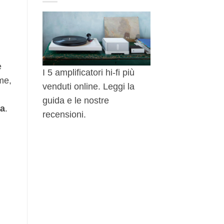
7
modelli
consigliati
e
I 5 amplificatori hi-fi più
me,
venduti online. Leggi la
guida e le nostre
ra
.
recensioni.