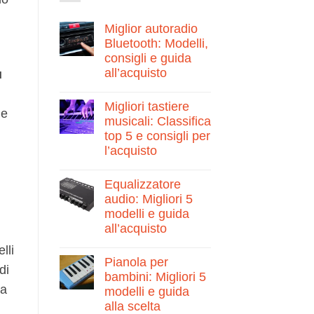
Miglior autoradio
Bluetooth: Modelli,
consigli e guida
all’acquisto
ù
Nessun
commento
Migliori tastiere
su
le
Miglior
musicali: Classifica
autoradio
top 5 e consigli per
Bluetooth:
Modelli,
l’acquisto
consigli
e
Nessun
guida
commento
Equalizzatore
su
all’acquisto
Migliori
audio: Migliori 5
tastiere
modelli e guida
musicali:
Classifica
all’acquisto
top
5
Nessun
lli
e
commento
Pianola per
su
consigli
di
Equalizzatore
per
bambini: Migliori 5
audio:
l’acquisto
ia
modelli e guida
Migliori
5
alla scelta
modelli