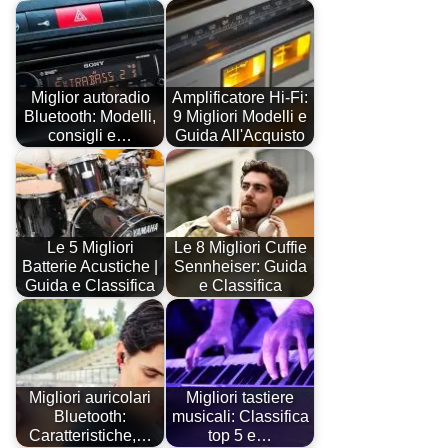
Miglior autoradio
Amplificatore Hi-Fi:
Bluetooth: Modelli,
9 Migliori Modelli e
consigli e…
Guida All'Acquisto
Le 5 Migliori
Le 8 Migliori Cuffie
Batterie Acustiche |
Sennheiser: Guida
Guida e Classifica
e Classifica
Migliori auricolari
Migliori tastiere
Bluetooth:
musicali: Classifica
Caratteristiche,…
top 5 e…