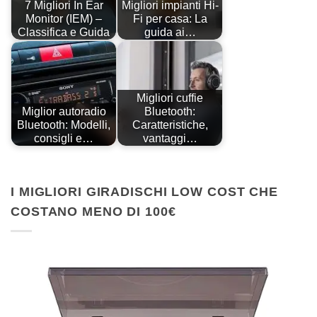
7 Migliori In Ear
Migliori impianti Hi-
Monitor (IEM) –
Fi per casa: La
Classifica e Guida
guida ai…
Migliori cuffie
Miglior autoradio
Bluetooth:
Bluetooth: Modelli,
Caratteristiche,
consigli e…
vantaggi…
I MIGLIORI GIRADISCHI LOW COST CHE
COSTANO MENO DI 100€