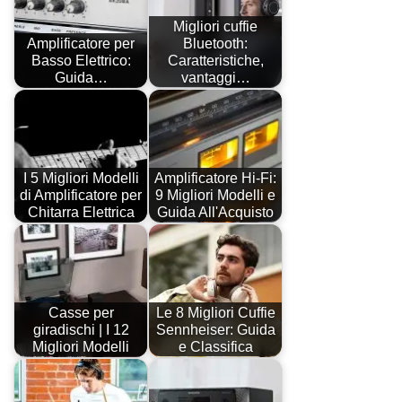
Migliori cuffie
Amplificatore per
Bluetooth:
Basso Elettrico:
Caratteristiche,
Guida…
vantaggi…
I 5 Migliori Modelli
Amplificatore Hi-Fi:
di Amplificatore per
9 Migliori Modelli e
Chitarra Elettrica
Guida All'Acquisto
Casse per
Le 8 Migliori Cuffie
giradischi | I 12
Sennheiser: Guida
Migliori Modelli
e Classifica