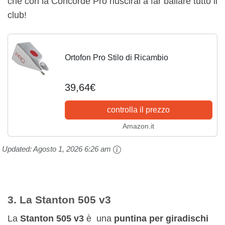
che con la Concorde Pro riuscirai a far ballare tutto il
club!
Ortofon Pro Stilo di Ricambio
39,64€
controlla il prezzo
Amazon.it
Updated:
Agosto 1, 2026 6:26 am
3. La Stanton 505 v3
La
Stanton 505 v3
è una
puntina per giradischi