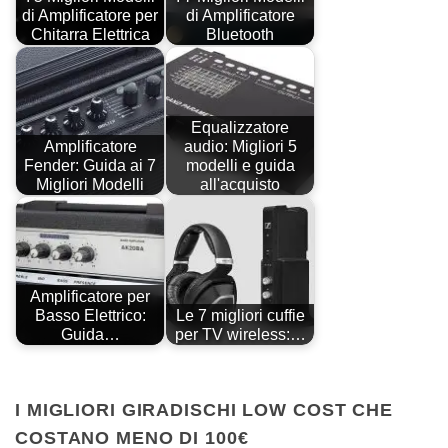
di Amplificatore per
di Amplificatore
Chitarra Elettrica
Bluetooth
Equalizzatore
Amplificatore
audio: Migliori 5
Fender: Guida ai 7
modelli e guida
Migliori Modelli
all'acquisto
Amplificatore per
Basso Elettrico:
Le 7 migliori cuffie
Guida…
per TV wireless:…
I MIGLIORI GIRADISCHI LOW COST CHE
COSTANO MENO DI 100€