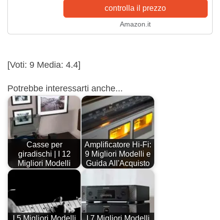
controlla il prezzo
Amazon.it
[Voti:
9
Media:
4.4
]
Potrebbe interessarti anche...
Casse per
Amplificatore Hi-Fi:
giradischi | I 12
9 Migliori Modelli e
Migliori Modelli
Guida All'Acquisto
I 5 Migliori Modelli
I 7 Migliori Modelli