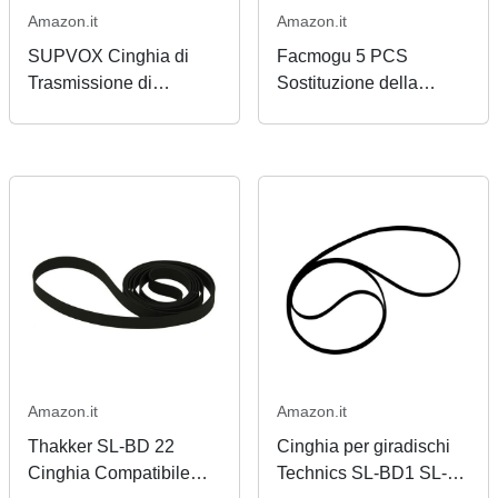
Amazon.it
Amazon.it
SUPVOX Cinghia di
Facmogu 5 PCS
Trasmissione di
Sostituzione della
Ricambio per Giradischi
cinghia del giradischi
per Giradischi
per giradischi in vinile
retrò Adatto per la
riparazione Sostituzione
Manutenzione La
maggior parte...
Amazon.it
Amazon.it
Thakker SL-BD 22
Cinghia per giradischi
Cinghia Compatibile
Technics SL-BD1 SL-