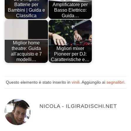
Batterie per
Amplificatore per
Bambini | Guida e
Basso Elettrico:
Classifica
Guida…
Miglior home
theatre: Guida
Migliori mixer
all'acquisto e 7
Pioneer per DJ:
modelli…
Caratteristiche e…
Questo elemento è stato inserito in
vinili
. Aggiungilo ai
segnalibri
.
NICOLA - ILGIRADISCHI.NET