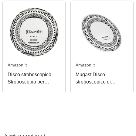
Amazon.it
Amazon.it
Disco stroboscopico
Mugast Disco
Stroboscopio per
stroboscopico di
controllo velocità
calibrazione del
giradischi 33-1/3 RPM,
contagiri fono Giradischi
45 RPM
con Disco in Vinile LP
per Il rilevamento della
velocità di Rotazione