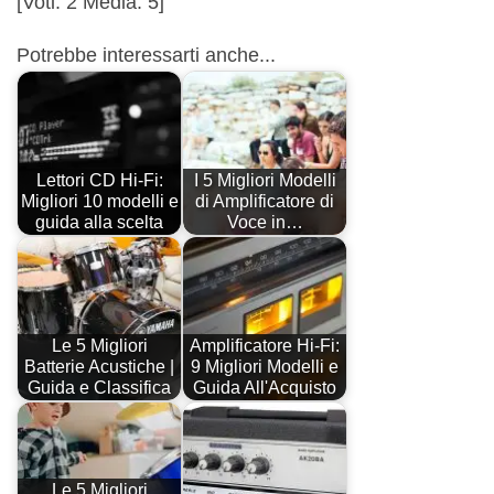
[Voti:
2
Media:
5
]
Potrebbe interessarti anche...
Lettori CD Hi-Fi:
I 5 Migliori Modelli
Migliori 10 modelli e
di Amplificatore di
guida alla scelta
Voce in…
Le 5 Migliori
Amplificatore Hi-Fi:
Batterie Acustiche |
9 Migliori Modelli e
Guida e Classifica
Guida All'Acquisto
Le 5 Migliori