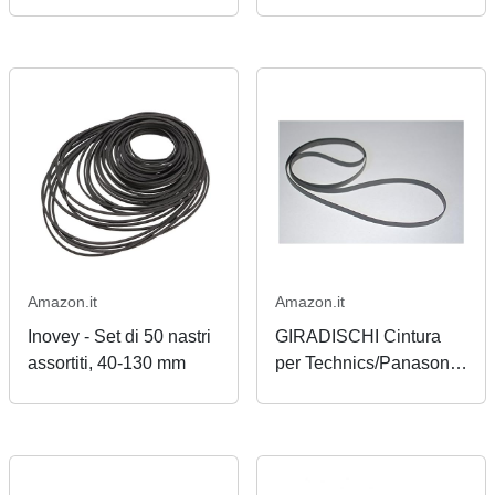
con Technics SL-BD 22
BD2 SL-BD20 SL-BD21
Cinghia Giradischi Belt
SL-BD22
Amazon.it
Amazon.it
Inovey - Set di 50 nastri
GIRADISCHI Cintura
assortiti, 40-130 mm
per Technics/Panasonic
SL3, SL18, SL 200K,
slbd1, SLBD21, SL303,
slb1, SLB2, SLB3, slb5
21