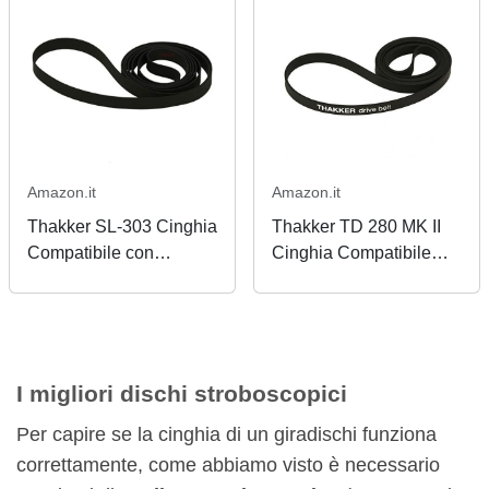
Amazon.it
Amazon.it
Thakker SL-303 Cinghia
Thakker TD 280 MK II
Compatibile con
Cinghia Compatibile
Technics SL-303
con Thorens TD 280
Cinghia Giradischi Belt
MKII Cinghia Giradischi
Belt
I migliori dischi stroboscopici
Per capire se la cinghia di un giradischi funziona
correttamente, come abbiamo visto è necessario