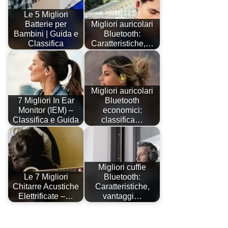
Le 5 Migliori
Batterie per
Migliori auricolari
Bambini | Guida e
Bluetooth:
Classifica
Caratteristiche,…
Migliori auricolari
7 Migliori In Ear
Bluetooth
Monitor (IEM) –
economici:
Classifica e Guida
classifica…
Migliori cuffie
Le 7 Migliori
Bluetooth:
Chitarre Acustiche
Caratteristiche,
Elettrificate –…
vantaggi…