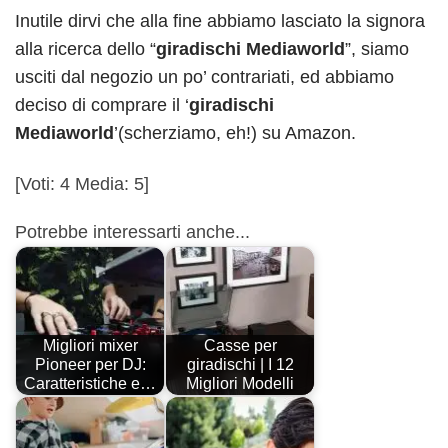
Inutile dirvi che alla fine abbiamo lasciato la signora
alla ricerca dello “
giradischi Mediaworld
”, siamo
usciti dal negozio un po’ contrariati, ed abbiamo
deciso di comprare il ‘
giradischi
Mediaworld
’(scherziamo, eh!) su Amazon.
[Voti:
4
Media:
5
]
Potrebbe interessarti anche...
Migliori mixer
Casse per
Pioneer per DJ:
giradischi | I 12
Caratteristiche e…
Migliori Modelli