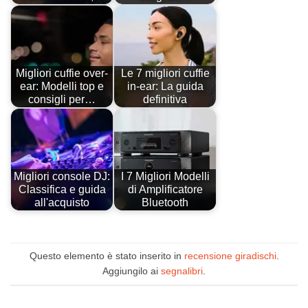
Migliori cuffie over-
Le 7 migliori cuffie
ear: Modelli top e
in-ear: La guida
consigli per…
definitiva
Migliori console DJ:
I 7 Migliori Modelli
Classifica e guida
di Amplificatore
all'acquisto
Bluetooth
Questo elemento è stato inserito in
recensione giradischi
.
Aggiungilo ai
segnalibri
.