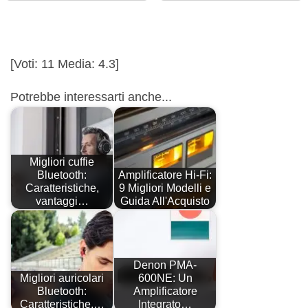
[Voti:
11
Media:
4.3
]
Potrebbe interessarti anche...
Migliori cuffie
Bluetooth:
Amplificatore Hi-Fi:
Caratteristiche,
9 Migliori Modelli e
vantaggi…
Guida All'Acquisto
Denon PMA-
Migliori auricolari
600NE: Un
Bluetooth:
Amplificatore
Caratteristiche,…
Integrato…