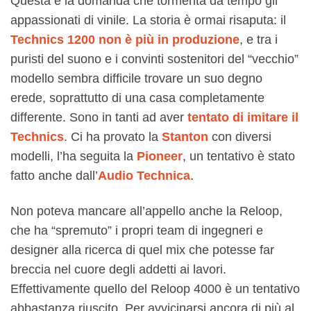
Questa è la domanda che tormenta da tempo gli
appassionati di vinile. La storia è ormai risaputa: il
Technics 1200
non è più in produzione
, e tra i
puristi del suono e i convinti sostenitori del “vecchio”
modello sembra difficile trovare un suo degno
erede, soprattutto di una casa completamente
differente. Sono in tanti ad aver
tentato di imitare il
Technics
. Ci ha provato la
Stanton
con diversi
modelli, l’ha seguita la
Pioneer
, un tentativo è stato
fatto anche dall’
Audio Technica
.
Non poteva mancare all’appello anche la Reloop,
che ha “spremuto” i propri team di ingegneri e
designer alla ricerca di quel mix che potesse far
breccia nel cuore degli addetti ai lavori.
Effettivamente quello del Reloop 4000 è un tentativo
abbastanza riuscito. Per avvicinarsi ancora di più al