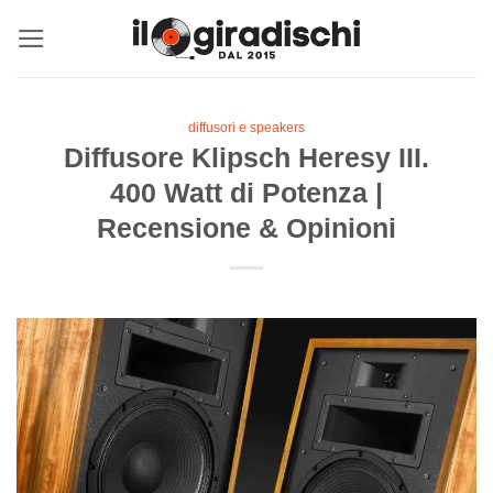
Salta
ai
contenuti
diffusori e speakers
Diffusore Klipsch Heresy III.
400 Watt di Potenza |
Recensione & Opinioni