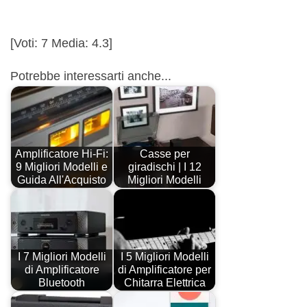
[Voti:
7
Media:
4.3
]
Potrebbe interessarti anche...
Amplificatore Hi-Fi:
Casse per
9 Migliori Modelli e
giradischi | I 12
Guida All'Acquisto
Migliori Modelli
I 7 Migliori Modelli
I 5 Migliori Modelli
di Amplificatore
di Amplificatore per
Bluetooth
Chitarra Elettrica