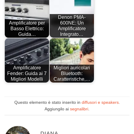
Denon PMA-
Amplificatore per
600NE: Un
Basso Elettrico:
Amplificatore
Guida…
Integrato…
Amplificatore
Migliori auricolari
Fender: Guida ai 7
Bluetooth:
Migliori Modelli
Caratteristiche,…
Questo elemento è stato inserito in
diffusori e speakers
.
Aggiungilo ai
segnalibri
.
DIANA